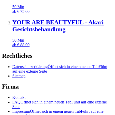
50
Min
ab
€
75.00
YOUR ARE BEAUTYFUL - Akari
Gesichtsbehandlung
50
Min
ab
€
88.00
Rechtliches
Datenschutzerklärung
Öffnet sich in einem neuen Tab
Führt
auf eine externe Seite
Sitemap
Firma
Kontakt
FAQ
Öffnet sich in einem neuen Tab
Führt auf eine externe
Seite
Impressum
Öffnet sich in einem neuen Tab
Führt auf eine